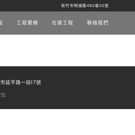
新竹市明湖路482巷32號
程
工程實績
在建工程
聯絡我們
新竹市延平路一段17號
曲數位